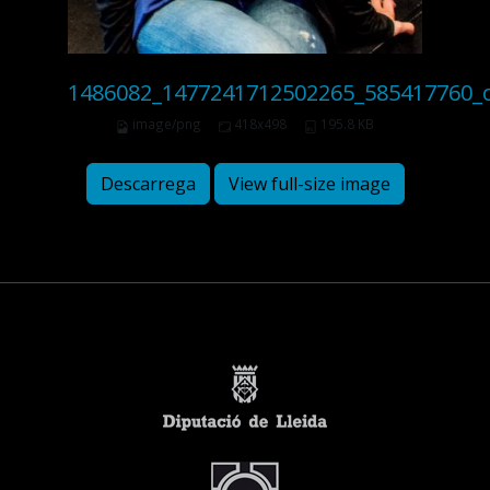
1486082_1477241712502265_585417760_
image/png
418x498
195.8 KB
Descarrega
View full-size image