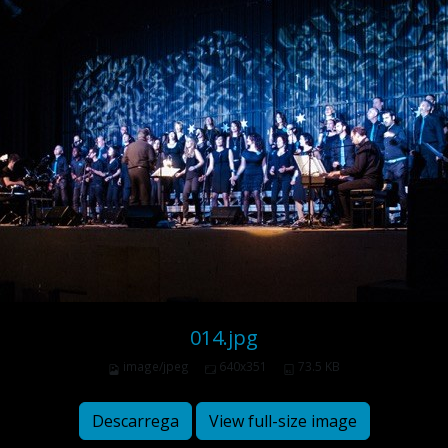
014.jpg
image/jpeg
640x351
73.5 KB
Descarrega
View full-size image