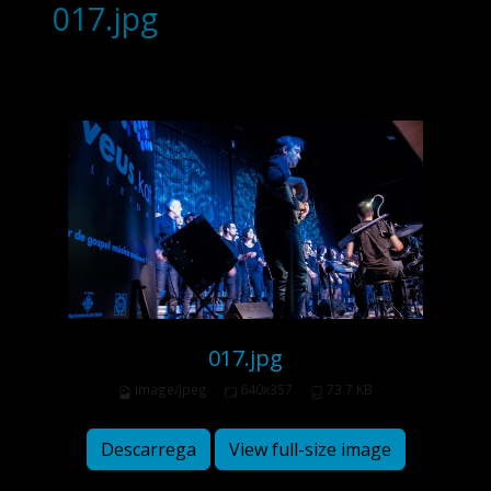
017.jpg
017.jpg
image/jpeg
640x357
73.7 KB
Descarrega
View full-size image