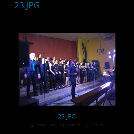
23.JPG
23.JPG
image/jpeg
1024x768
99.6 KB