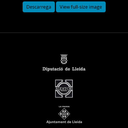
Descarrega
View full-size image