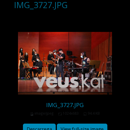
IMG_3727.JPG
IMG_3727.JPG
image/jpeg
1024x683
94.4 KB
Descarrega
View full-size image