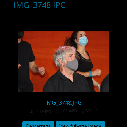
IMG_3748.JPG
IMG_3748.JPG
image/jpeg
1024x683
89.9 KB
Descarrega
View full-size image