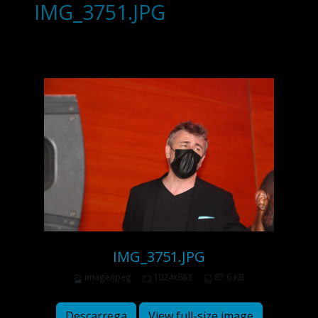
IMG_3751.JPG
IMG_3751.JPG
image/jpeg
1024x683
87.6 KB
Descarrega
View full-size image