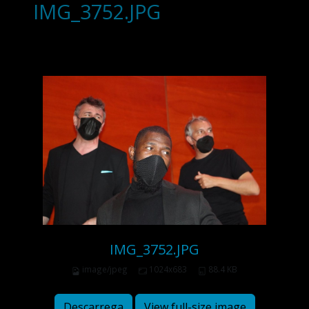
IMG_3752.JPG
IMG_3752.JPG
image/jpeg
1024x683
88.4 KB
Descarrega
View full-size image