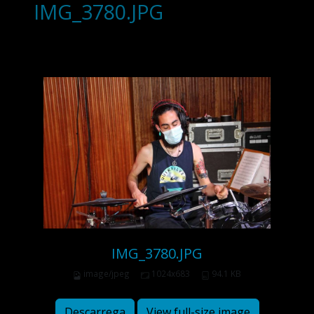
IMG_3780.JPG
IMG_3780.JPG
image/jpeg
1024x683
94.1 KB
Descarrega
View full-size image