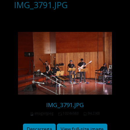
IMG_3791.JPG
IMG_3791.JPG
image/jpeg
1024x683
94.2 KB
Descarrega
View full-size image