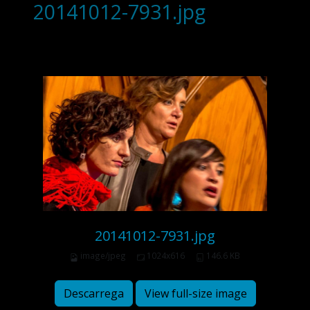
20141012-7931.jpg
20141012-7931.jpg
image/jpeg
1024x616
146.6 KB
Descarrega
View full-size image