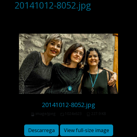
20141012-8052.jpg
20141012-8052.jpg
image/jpeg
1024x623
227.9 KB
Descarrega
View full-size image