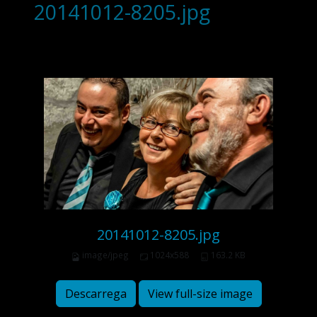
20141012-8205.jpg
20141012-8205.jpg
image/jpeg
1024x588
163.2 KB
Descarrega
View full-size image