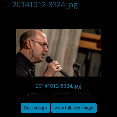
20141012-8324.jpg
20141012-8324.jpg
image/jpeg
1024x580
111.3 KB
Descarrega
View full-size image