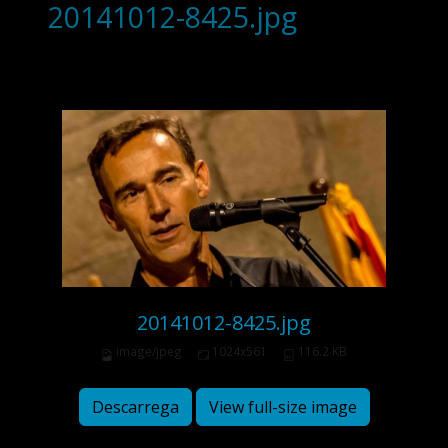
20141012-8425.jpg
20141012-8425.jpg
image/jpeg
1024x561
116.2 KB
Descarrega
View full-size image