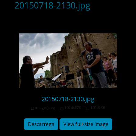
20150718-2130.jpg
20150718-2130.jpg
image/jpeg
1024x570
101.3 KB
Descarrega
View full-size image