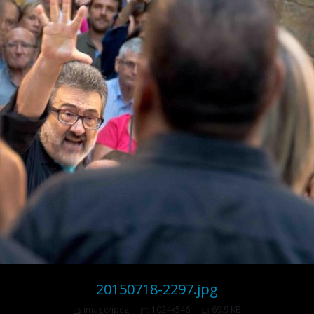
20150718-2297.jpg
image/jpeg
1024x546
69.9 KB