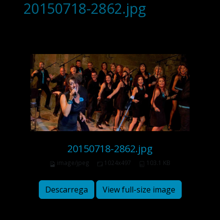
20150718-2862.jpg
20150718-2862.jpg
image/jpeg
1024x497
103.1 KB
Descarrega
View full-size image