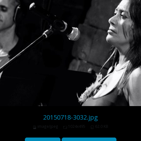
20150718-3032.jpg
image/jpeg
1024x495
62.0 KB