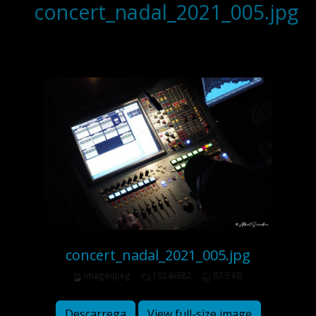
concert_nadal_2021_005.jpg
concert_nadal_2021_005.jpg
image/jpeg
1024x682
87.5 KB
Descarrega
View full-size image