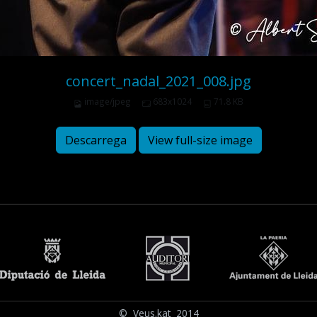
concert_nadal_2021_008.jpg
image/jpeg
683x1024
71.8 KB
Descarrega
View full-size image
© Veus.kat 2014