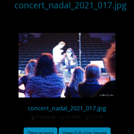
concert_nadal_2021_017.jpg
concert_nadal_2021_017.jpg
image/jpeg
1024x682
77.3 KB
Descarrega
View full-size image