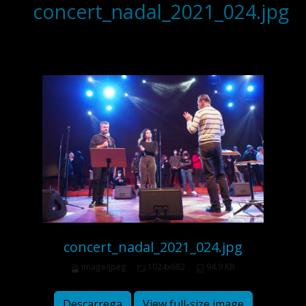
concert_nadal_2021_024.jpg
concert_nadal_2021_024.jpg
image/jpeg
1024x682
94.9 KB
Descarrega
View full-size image