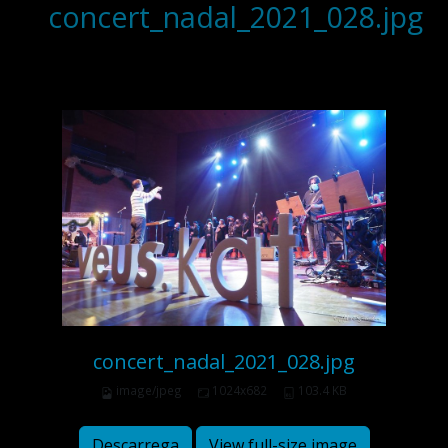
concert_nadal_2021_028.jpg
concert_nadal_2021_028.jpg
image/jpeg
1024x682
103.4 KB
Descarrega
View full-size image