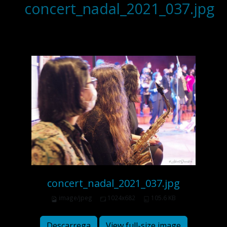
concert_nadal_2021_037.jpg
concert_nadal_2021_037.jpg
image/jpeg
1024x682
105.6 KB
Descarrega
View full-size image