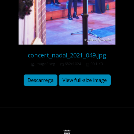
concert_nadal_2021_049.jpg
image/jpeg
682x1024
90.1 KB
Descarrega
View full-size image