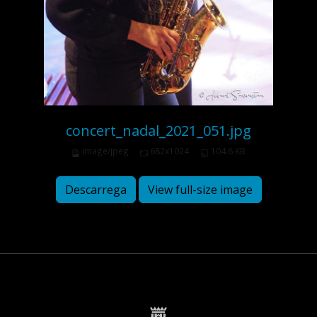
concert_nadal_2021_051.jpg
image/jpeg
682x1024
104.6 KB
Descarrega
View full-size image