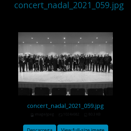
concert_nadal_2021_059.jpg
concert_nadal_2021_059.jpg
image/jpeg
1024x682
80.3 KB
Descarrega
View full-size image