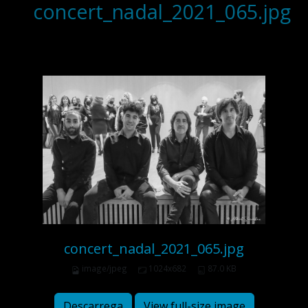
concert_nadal_2021_065.jpg
concert_nadal_2021_065.jpg
image/jpeg
1024x682
87.0 KB
Descarrega
View full-size image