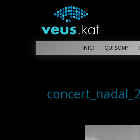
INICI
QUI SOM?
concert_nadal_