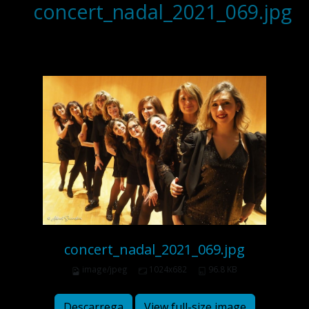
concert_nadal_2021_069.jpg
concert_nadal_2021_069.jpg
image/jpeg
1024x682
96.8 KB
Descarrega
View full-size image