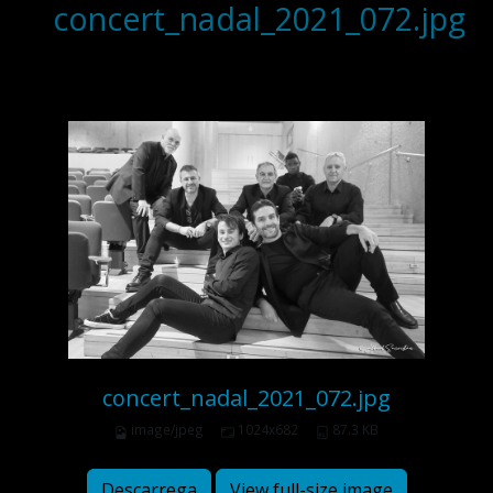
concert_nadal_2021_072.jpg
concert_nadal_2021_072.jpg
image/jpeg
1024x682
87.3 KB
Descarrega
View full-size image