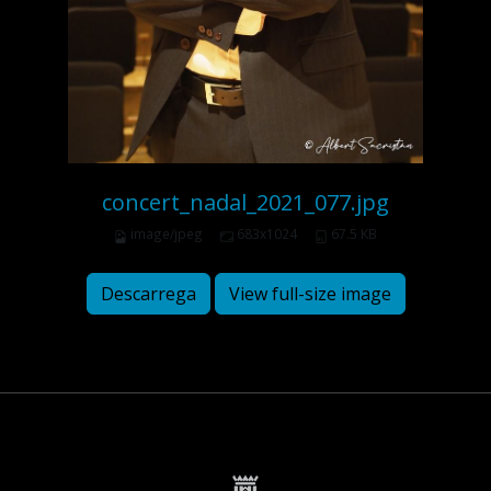
concert_nadal_2021_077.jpg
image/jpeg
683x1024
67.5 KB
Descarrega
View full-size image