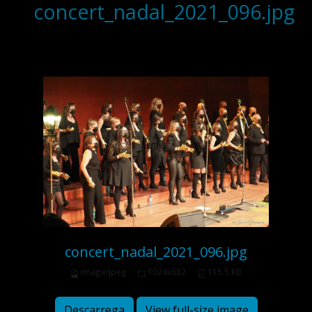
concert_nadal_2021_096.jpg
concert_nadal_2021_096.jpg
image/jpeg
1024x682
115.5 KB
Descarrega
View full-size image