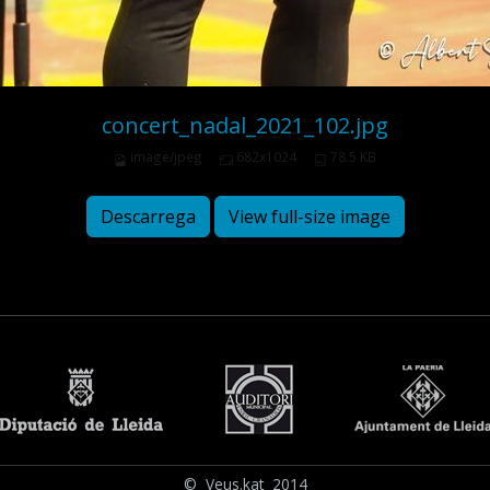
concert_nadal_2021_102.jpg
image/jpeg
682x1024
78.5 KB
Descarrega
View full-size image
© Veus.kat 2014