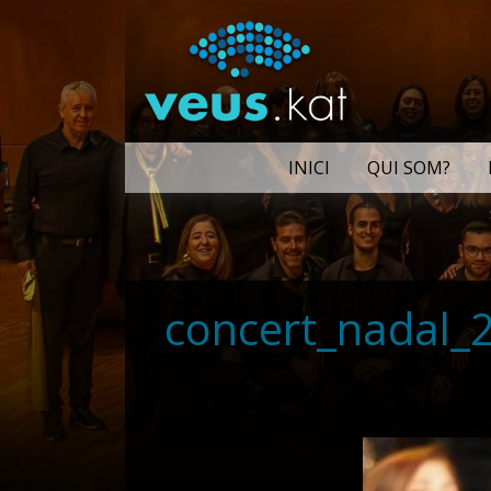
INICI
QUI SOM?
concert_nadal_