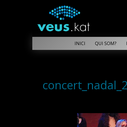
INICI
QUI SOM?
concert_nadal_