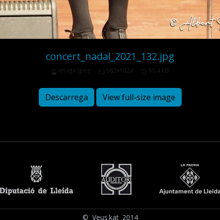
concert_nadal_2021_132.jpg
image/jpeg
682x1024
66.4 KB
Descarrega
View full-size image
© Veus.kat 2014