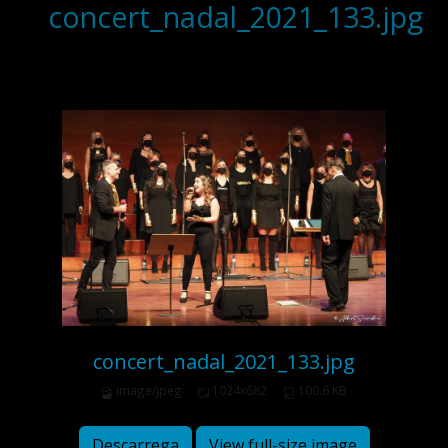
concert_nadal_2021_133.jpg
concert_nadal_2021_133.jpg
image/jpeg
1024x682
100.6 KB
Descarrega
View full-size image