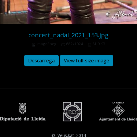
concert_nadal_2021_153.jpg
image/jpeg
682x1024
81.9 KB
Descarrega
View full-size image
© Veus.kat 2014