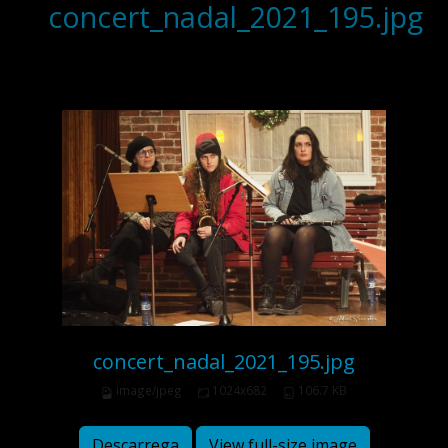
concert_nadal_2021_195.jpg
concert_nadal_2021_195.jpg
image/jpeg
1024x682
106.7 KB
Descarrega
View full-size image