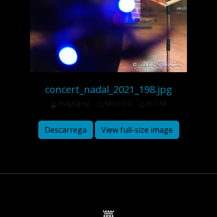
concert_nadal_2021_198.jpg
image/jpeg
682x1024
67.1 KB
Descarrega
View full-size image