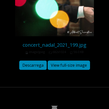
concert_nadal_2021_199.jpg
image/jpeg
682x1024
56.0 KB
Descarrega
View full-size image