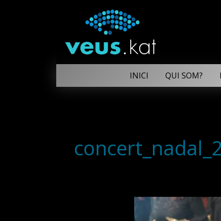
INICI
QUI SOM?
concert_nadal_