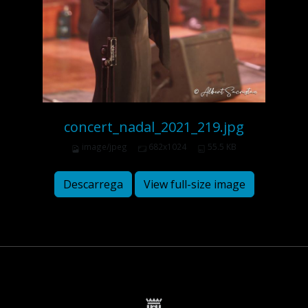
concert_nadal_2021_219.jpg
image/jpeg
682x1024
55.5 KB
Descarrega
View full-size image