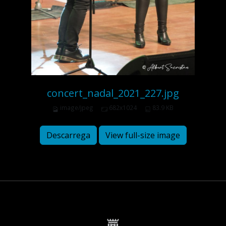
concert_nadal_2021_227.jpg
image/jpeg
682x1024
83.9 KB
Descarrega
View full-size image