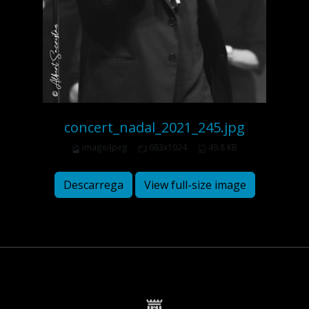
concert_nadal_2021_245.jpg
image/jpeg
683x1024
49.8 KB
Descarrega
View full-size image