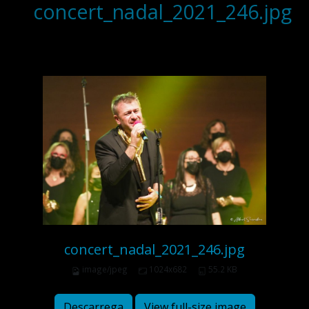
concert_nadal_2021_246.jpg
concert_nadal_2021_246.jpg
image/jpeg
1024x682
55.2 KB
Descarrega
View full-size image