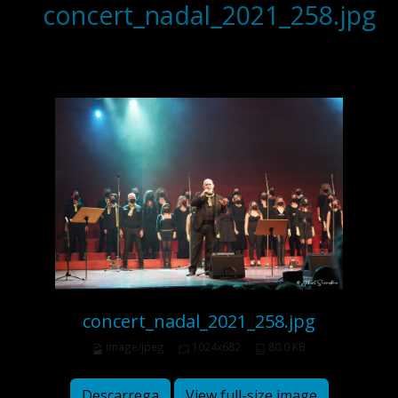
concert_nadal_2021_258.jpg
concert_nadal_2021_258.jpg
image/jpeg
1024x682
80.0 KB
Descarrega
View full-size image