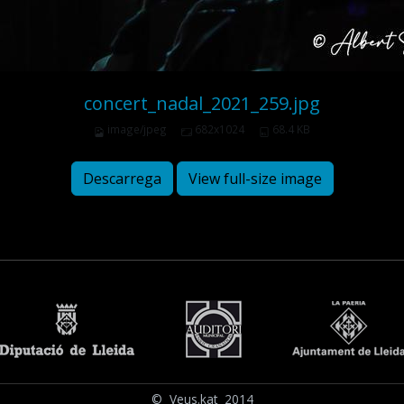
concert_nadal_2021_259.jpg
image/jpeg
682x1024
68.4 KB
Descarrega
View full-size image
© Veus.kat 2014