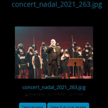
concert_nadal_2021_263.jpg
concert_nadal_2021_263.jpg
image/jpeg
1024x682
77.4 KB
Descarrega
View full-size image